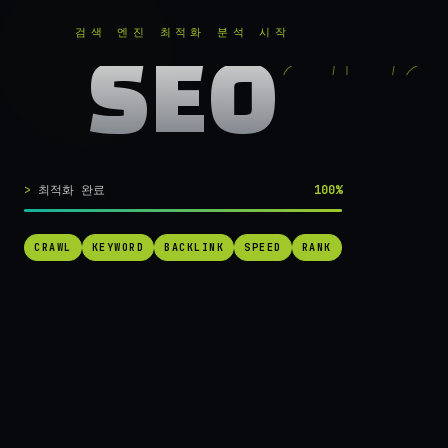
RANKER
.
무료로 분석하기
검색 엔진 최적화 분석 시작
SEO
실시간 SEO 엔진 가동 중
검색 1페이지로
최적화 완료
100%
가는
가장 빠른 길.
CRAWL
KEYWORD
BACKLINK
SPEED
RANK
RANKER는 당신의 사이트를 60초 만에 스캔하고, 경쟁사를 추적하고,
순위를 끌어올릴 실행 가능한 액션을 제안합니다. 더 이상 추측하지 마
세요.
→ 내 사이트 무료 진단
작동 방식 보기