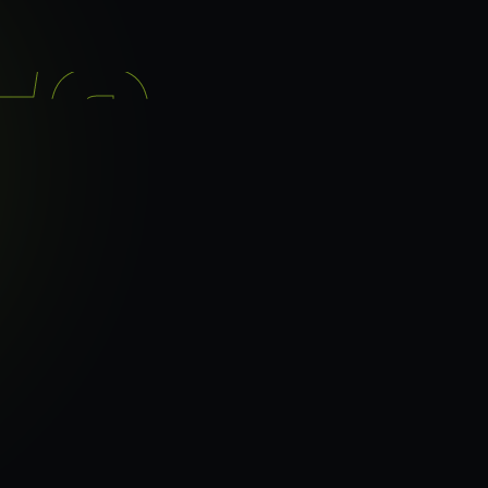
기능
분석 과정
요금
이지로
ranker_scan.
빠른 길.
46
페이지 속도