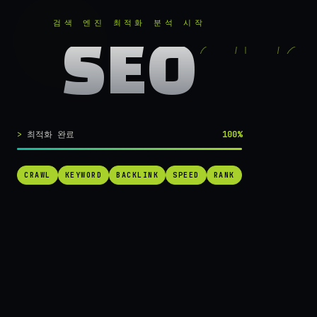
RANKER
.
무료로 분석하기
검색 엔진 최적화 분석 시작
SEO
실시간 SEO 엔진 가동 중
검색 1페이지로
최적화 완료
100%
가는
가장 빠른 길.
CRAWL
KEYWORD
BACKLINK
SPEED
RANK
RANKER는 당신의 사이트를 60초 만에 스캔하고, 경쟁사를 추적하고,
순위를 끌어올릴 실행 가능한 액션을 제안합니다. 더 이상 추측하지 마
세요.
→ 내 사이트 무료 진단
작동 방식 보기