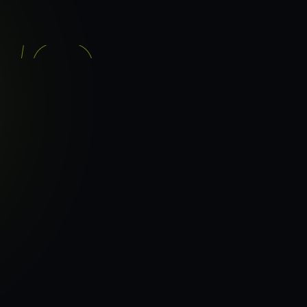
기능
분석 과정
요금
이지로
ranker_scan.
빠른 길.
43
페이지 속도