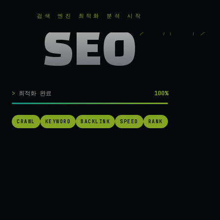
RANKER
.
무료로 분석하기
검색 엔진 최적화 분석 시작
SEO
실시간 SEO 엔진 가동 중
검색 1페이지로
최적화 완료
100%
가는
가장 빠른 길.
CRAWL
KEYWORD
BACKLINK
SPEED
RANK
RANKER는 당신의 사이트를 60초 만에 스캔하고, 경쟁사를 추적하고,
순위를 끌어올릴 실행 가능한 액션을 제안합니다. 더 이상 추측하지 마
세요.
→ 내 사이트 무료 진단
작동 방식 보기