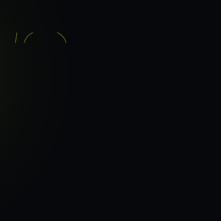
기능
분석 과정
요금
이지로
ranker_scan.
빠른 길.
34
페이지 속도