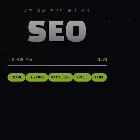
RANKER
.
무료로 분석하기
검색 엔진 최적화 분석 시작
SEO
실시간 SEO 엔진 가동 중
검색 1페이지로
최적화 완료
100%
가는
가장 빠른 길.
CRAWL
KEYWORD
BACKLINK
SPEED
RANK
RANKER는 당신의 사이트를 60초 만에 스캔하고, 경쟁사를 추적하고,
순위를 끌어올릴 실행 가능한 액션을 제안합니다. 더 이상 추측하지 마
세요.
→ 내 사이트 무료 진단
작동 방식 보기