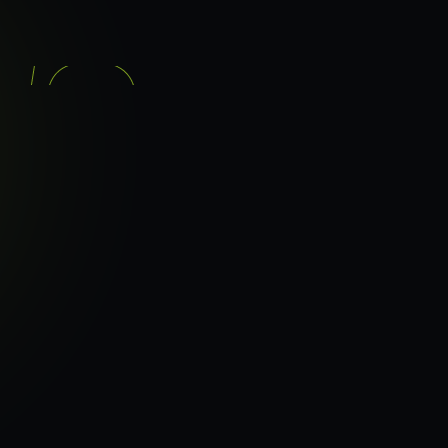
기능
분석 과정
요금
이지로
ranker_scan.
빠른 길.
37
페이지 속도