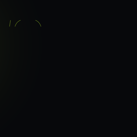
기능
분석 과정
요금
이지로
ranker_scan.
빠른 길.
36
페이지 속도