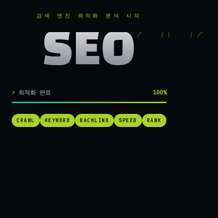
RANKER
.
무료로 분석하기
검색 엔진 최적화 분석 시작
SEO
실시간 SEO 엔진 가동 중
검색 1페이지로
최적화 완료
100%
가는
가장 빠른 길.
CRAWL
KEYWORD
BACKLINK
SPEED
RANK
RANKER는 당신의 사이트를 60초 만에 스캔하고, 경쟁사를 추적하고,
순위를 끌어올릴 실행 가능한 액션을 제안합니다. 더 이상 추측하지 마
세요.
→ 내 사이트 무료 진단
작동 방식 보기