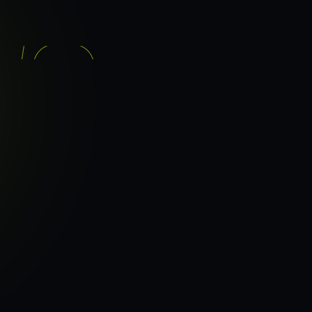
기능
분석 과정
요금
이지로
ranker_scan.
빠른 길.
38
페이지 속도