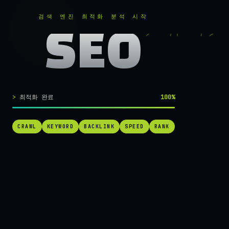
RANKER
.
무료로 분석하기
검색 엔진 최적화 분석 시작
SEO
실시간 SEO 엔진 가동 중
검색 1페이지로
최적화 완료
100%
가는
가장 빠른 길.
CRAWL
KEYWORD
BACKLINK
SPEED
RANK
RANKER는 당신의 사이트를 60초 만에 스캔하고, 경쟁사를 추적하고,
순위를 끌어올릴 실행 가능한 액션을 제안합니다. 더 이상 추측하지 마
세요.
→ 내 사이트 무료 진단
작동 방식 보기