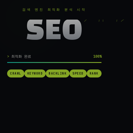
RANKER
.
무료로 분석하기
검색 엔진 최적화 분석 시작
SEO
실시간 SEO 엔진 가동 중
검색 1페이지로
최적화 완료
100%
가는
가장 빠른 길.
CRAWL
KEYWORD
BACKLINK
SPEED
RANK
RANKER는 당신의 사이트를 60초 만에 스캔하고, 경쟁사를 추적하고,
순위를 끌어올릴 실행 가능한 액션을 제안합니다. 더 이상 추측하지 마
세요.
→ 내 사이트 무료 진단
작동 방식 보기