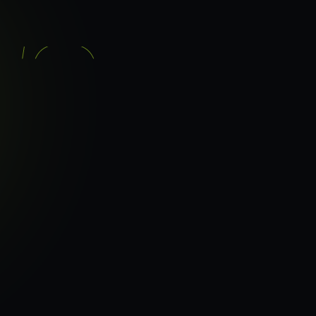
기능
분석 과정
요금
이지로
ranker_scan.
빠른 길.
44
페이지 속도