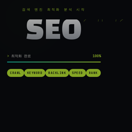
RANKER
.
무료로 분석하기
검색 엔진 최적화 분석 시작
SEO
실시간 SEO 엔진 가동 중
검색 1페이지로
최적화 완료
100%
가는
가장 빠른 길.
CRAWL
KEYWORD
BACKLINK
SPEED
RANK
RANKER는 당신의 사이트를 60초 만에 스캔하고, 경쟁사를 추적하고,
순위를 끌어올릴 실행 가능한 액션을 제안합니다. 더 이상 추측하지 마
세요.
→ 내 사이트 무료 진단
작동 방식 보기