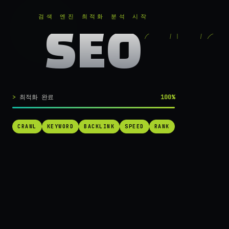
RANKER
.
무료로 분석하기
검색 엔진 최적화 분석 시작
SEO
실시간 SEO 엔진 가동 중
검색 1페이지로
최적화 완료
100%
가는
가장 빠른 길.
CRAWL
KEYWORD
BACKLINK
SPEED
RANK
RANKER는 당신의 사이트를 60초 만에 스캔하고, 경쟁사를 추적하고,
순위를 끌어올릴 실행 가능한 액션을 제안합니다. 더 이상 추측하지 마
세요.
→ 내 사이트 무료 진단
작동 방식 보기