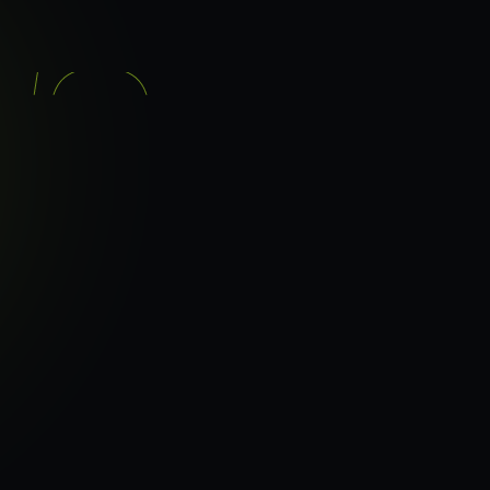
기능
분석 과정
요금
이지로
ranker_scan.
빠른 길.
42
페이지 속도