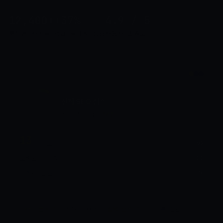
12,400+
+37%
4.9 / 5
분석된 사이트
평균 트래픽 상승
사용자 만족도
ranker_scan.live
전체 SEO 점수
지난 분석 대비
+14점
31
페이지 속도
92
모바일 최적화
88
백링크 품질
74
seo 분석
키워드 추적
검색 순위
사이트 진단
백링크